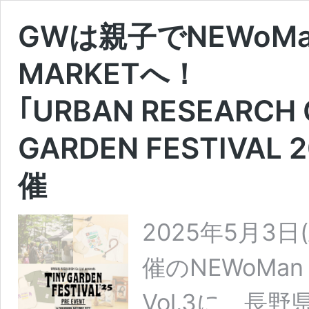
GWは親子でNEWoMan 
MARKETへ！
｢URBAN RESEARCH Co
GARDEN FESTIVA
催
2025年5月3日
催のNEWoMan 
Vol.3に、