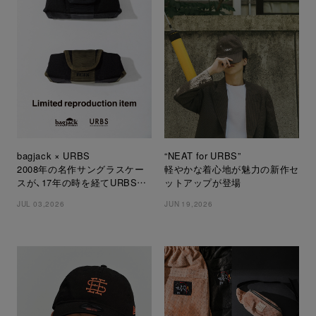
bagjack × URBS
“NEAT for URBS”
2008年の名作サングラスケー
軽やかな着心地が魅力の新作セ
スが、17年の時を経てURBS限
ットアップが登場
定で復刻
JUL 03,2026
JUN 19,2026