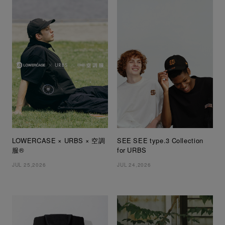
LOWERCASE × URBS × 空調
SEE SEE type.3 Collection
服®
for URBS
JUL 25,2026
JUL 24,2026