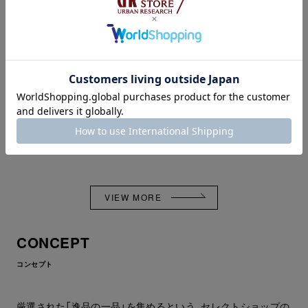
“SEE SEE × eye_C 「see_C」
“SEE.SEE.SFC.COLLECTION”
カプセルコレクション” ～
APR 10,2026
Reebok × URBAN
RESEARCH～
APR 21,2026
VIEW MORE
CONCEPT
コンセプト
厳選された「逸品の一品」を集めるという、セレクトショップの