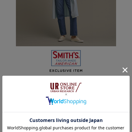
URBAN RESEARCH DOORS
注目ブランド「SMITH’S AMERICAN」別注オーバ
ーフレアコート発売
FEB 15,2021