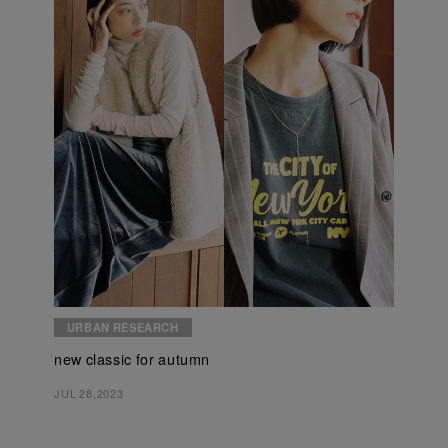
URBAN RESEARCH
new classic for autumn
JUL 28,2023