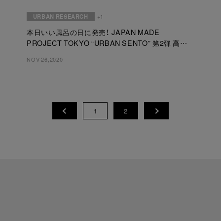
URBAN RESEARCH
+1
本日いい風呂の日に発売！ JAPAN MADE
PROJECT TOKYO “URBAN SENTO” 第2弾 高円
寺の銭湯「小杉湯」と考える“ととのう”ウェアとは。
NOV 26,2020
プロジェクトメンバーによるコメントを紹介。
1
2