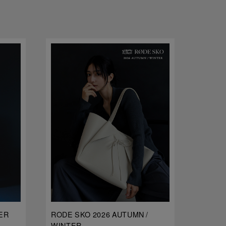
ER
RODE SKO 2026 AUTUMN /
dDdDdD
WINTER