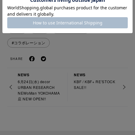
URBAN RESEARCH
#MEN
#Scye
#SCYE BASICS
#コラボレーション
SHARE
NEWS
NEWS
6月24日(水) decor
KBF / KBF+ RE'STOCK
URBAN RESEARCH
SALE!!
NEWoMan YOKOHAMA
店 NEW OPEN!!