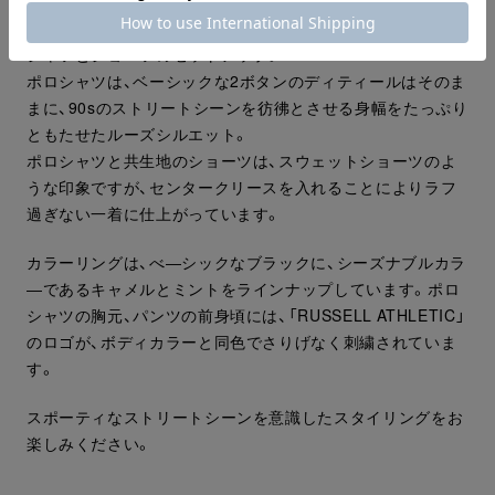
スポーツウエアブランドらしいタフなボディを使用したポロ
シャツとショーツのセットアップ。
ポロシャツは、ベーシックな2ボタンのディティールはそのま
まに、90sのストリートシーンを彷彿とさせる身幅をたっぷり
ともたせたルーズシルエット。
ポロシャツと共生地のショーツは、スウェットショーツのよ
うな印象ですが、センタークリースを入れることによりラフ
過ぎない一着に仕上がっています。
カラーリングは、べ―シックなブラックに、シーズナブルカラ
―であるキャメルとミントをラインナップしています。ポロ
シャツの胸元、パンツの前身頃には、「RUSSELL ATHLETIC」
のロゴが、ボディカラーと同色でさりげなく刺繍されていま
す。
スポーティなストリートシーンを意識したスタイリングをお
楽しみください。