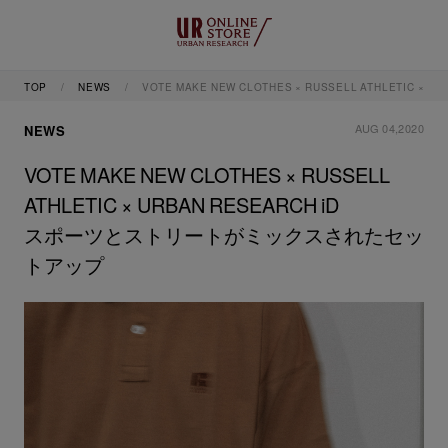
TOP
NEWS
VOTE MAKE NEW CLOTHES × RUSSELL ATHLETI
AUG 04,2020
NEWS
VOTE MAKE NEW CLOTHES × RUSSELL
ATHLETIC × URBAN RESEARCH iD
スポーツとストリートがミックスされたセッ
トアップ