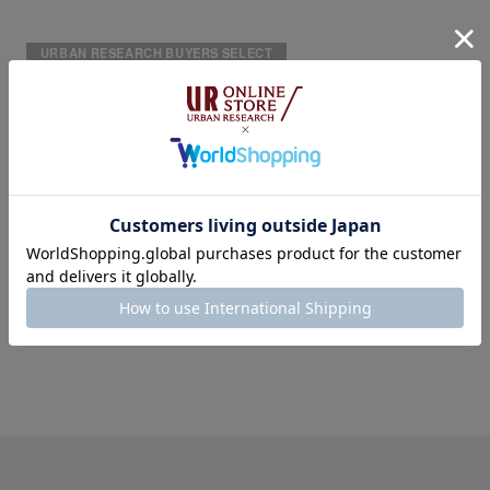
URBAN RESEARCH BUYERS SELECT
#EXCLUSIVE
#MEN
#URBS
#別注
SHARE
NEWS
NEWS
FREEMANS SPORTING
DOWN JACKET FAIR 開
CLUB 2020 A/W
催のお知らせ
COLLECTION