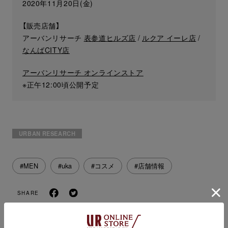
2020年11月20日(金)
【販売店舗】
アーバンリサーチ
表参道ヒルズ店
/
ルクア イーレ店
/
なんばCITY店
アーバンリサーチ オンラインストア
※正午12:00頃公開予定
URBAN RESEARCH
#MEN
#uka
#コスメ
#店舗情報
SHARE
NEWS
NEWS