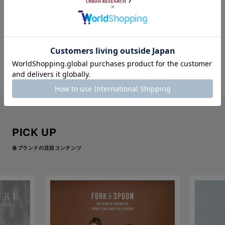
GOOD BETTER BEST™
URBAN RESEARCH
POP UPをアーバンリサ
DOORS なんばパークス
ーチ iD 渋谷パルコ店に
店 “パークスミナピタカ
て初開催
ード10倍ポイントフェ
ア”開催
PICK UP
各ブランドの注目コンテンツ