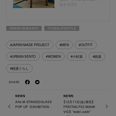
URBAN RESEARCH
FOOD&LIFESTYLE
#JAPAN MADE PROJECT
#MEN
#OUTFIT
#URBAN SENTO
#WOMEN
#小杉湯
#銭湯
#銭湯ぐらし
SHARE
NEWS
NEWS
Arte.M STAINEDGLASS
【12月11日(金)発売】
POP UP -EXHIBITION-
FREITAG F52 MIAMI
VICE “wabi+sabi”