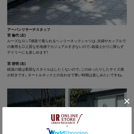
アーバンリサーチスタッフ
宮 倫代 (左)
ルーズなロンT感覚で着られるヘンリーネックシャツは、夫婦やカップルで
の兼用も◎上質な生地感でカジュアルすぎないので、銭湯上がりに限らず
デイリーにも楽しめます！
宮 啓明 (右)
銭湯の後は窮屈なスタイルはしたくないので、このゆったりしたサイズ感
が好きです。タートルネックとの合わせで寒い時期は楽しみたいですね。