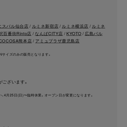
エスパル仙台店
/
ルミネ新宿店
/
ルミネ横浜店
/
ルミネ
沢百番街Rinto店
/
なんばCITY店
/
KYOTO
/
広島パル
COCOSA熊本店
/
アミュプラザ鹿児島店
ENサイズのみの販売となります。
がございます。
、4月25日(日)〜臨時休業。オープン日が変更になります。