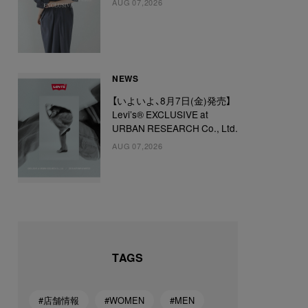
AUG 07,2026
NEWS
【いよいよ、8月7日(金)発売】
Levi’s® EXCLUSIVE at
URBAN RESEARCH Co., Ltd.
AUG 07,2026
TAGS
#店舗情報
#WOMEN
#MEN