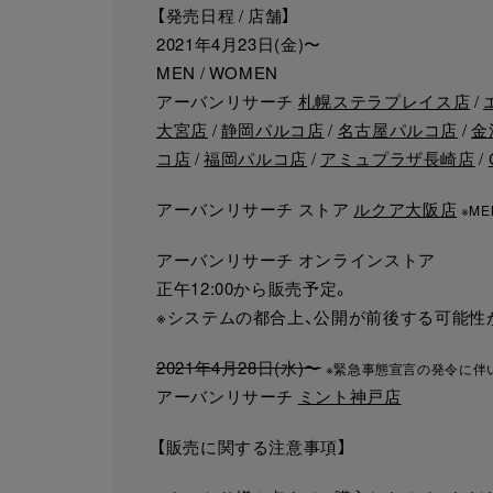
【発売日程 / 店舗】
2021年4月23日(金)〜
MEN / WOMEN
アーバンリサーチ
札幌ステラプレイス店
/
大宮店
/
静岡パルコ店
/
名古屋パルコ店
/
金
コ店
/
福岡パルコ店
/
アミュプラザ長崎店
/
アーバンリサーチ ストア
ルクア大阪店
※M
アーバンリサーチ オンラインストア
正午12:00から販売予定。
※システムの都合上、公開が前後する可能性
2021年4月28日(水)〜
※緊急事態宣言の発令に伴い
アーバンリサーチ
ミント神戸店
【販売に関する注意事項】