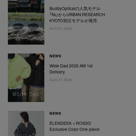
BuddyOpticalの人気モデル
「fis」からURBAN RESEARCH
KYOTO別注モデルが発売
AUG 07,2026
NEWS
Wide Dad 2026 AW 1st
Delivery
AUG 07,2026
NEWS
ELENDEEK × ROSSO
Exclusive Color One-piece