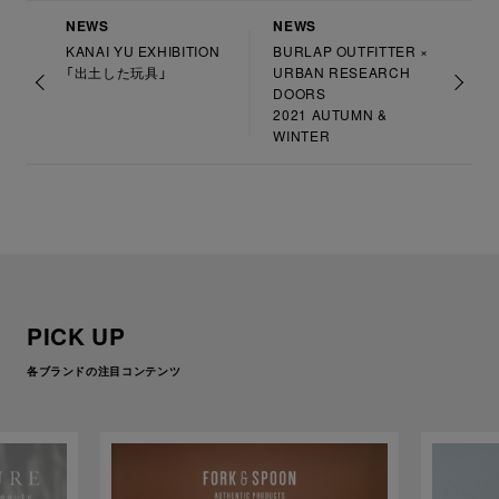
NEWS
NEWS
KANAI YU EXHIBITION
BURLAP OUTFITTER ×
「出土した玩具」
URBAN RESEARCH
DOORS
2021 AUTUMN &
WINTER
PICK UP
各ブランドの注目コンテンツ