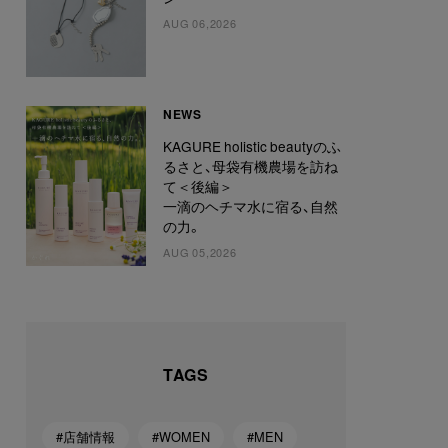
AUG 06,2026
NEWS
KAGURE holistic beautyのふ
るさと、母袋有機農場を訪ね
て＜後編＞
一滴のヘチマ水に宿る、自然
の力。
AUG 05,2026
TAGS
#店舗情報
#WOMEN
#MEN