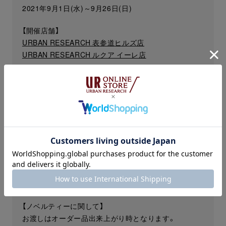
2021年9月1日(水)～9月26日(日)
【開催店舗】
URBAN RESEARCH 表参道ヒルズ店
URBAN RESEARCH ルクア イーレ店
【価格】 ※2021年9月1日(水)より
JACKET
： ¥99,000〜 → ¥82,500〜
SUIT
： ¥132,000〜 → ¥110,000〜
TROUSERS
： ¥44,000〜 → ¥33,000〜
VEST
： ¥34,100〜 → ¥22,000〜
※一部オプション別途有料となります。
※上記価格は税込み価格です。
【納期】
約1ヶ月半～
【ノベルティーに関して】
お渡しはオーダー品出来上がり時となります。