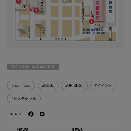
THE GOODLAND MARKET
#commpost
#SDGs
#UR SDGs
#イベント
#サステナブル
SHARE
NEWS
NEWS