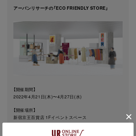
アーバンリサーチの「ECO FRIENDLY STORE」
【開催期間】
2022年4月21日(木)〜4月27日(水)
【開催場所】
新宿京王百貨店 1Fイベントスペース
営業時間：午前10時～午後8時30分 ※日/祝は午後8時閉