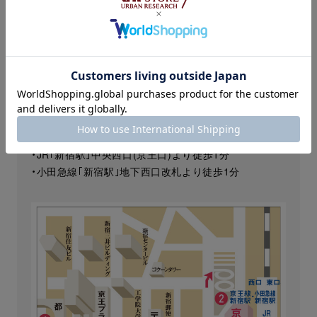
店
住所：〒160-8321 東京都新宿区西新宿1丁目1-4 1F イ
ベントスペース
>
フロアガイドはこちら
アクセス：
・京王線｢新宿駅｣京王百貨店口より徒歩1分
・都営新宿線、大江戸線｢新宿駅｣JR新宿駅寄り出口より
徒歩1分
・JR｢新宿駅｣中央西口(京王口)より徒歩1分
・小田急線｢新宿駅｣地下西口改札より徒歩1分