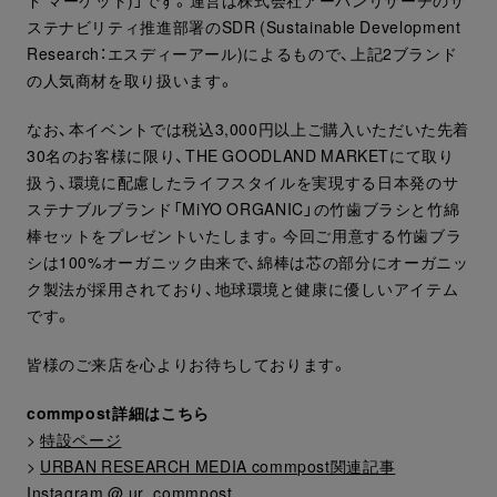
ド マーケット)」です。運営は株式会社アーバンリサーチのサ
ステナビリティ推進部署のSDR (Sustainable Development
Research：エスディーアール)によるもので、上記2ブランド
の人気商材を取り扱います。
なお、本イベントでは税込3,000円以上ご購入いただいた先着
30名のお客様に限り、THE GOODLAND MARKETにて取り
扱う、環境に配慮したライフスタイルを実現する⽇本発のサ
ステナブルブランド「MiYO ORGANIC」の竹歯ブラシと竹綿
棒セットをプレゼントいたします。今回ご用意する竹歯ブラ
シは100%オーガニック由来で、綿棒は芯の部分にオーガニッ
ク製法が採用されており、地球環境と健康に優しいアイテム
です。
皆様のご来店を心よりお待ちしております。
commpost詳細はこちら
>
特設ページ
>
URBAN RESEARCH MEDIA commpost関連記事
Instagram @
ur_commpost