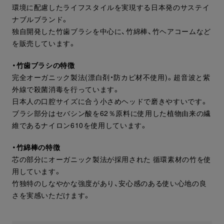
環境に配慮したライフスタイルを実現する日本発のサステイ
ナブルブランド。
独自開発した竹歯ブラシを中心に、竹綿棒、竹ヘアコームなど
を販売しています。
・竹歯ブラシの特徴
完全オーガニック製法(漂白剤・防カビ材不使用)。超音波と紫
外線で殺菌消毒を行っています。
日本人の口腔サイズに合う小さめヘッドで磨きやすいです。
ブラシ部分はセバシン酸を62％原料に使用した植物由来の繊
維であるナイロン610を使用しています。
・竹綿棒の特徴
芯の部分にオーガニック製法が採用された 循環素材の竹を使
用しています。
竹独特のしなやかな強度があり、安心感のある使い心地の良
さを実感いただけます。