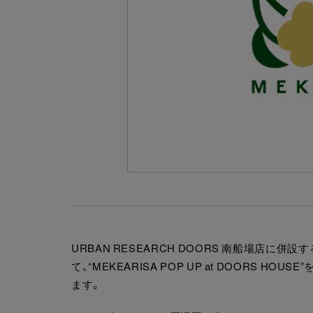
URBAN RESEARCH DOORS 南船場店に併
て、“MEKEARISA POP UP at DOORS HO
ます。