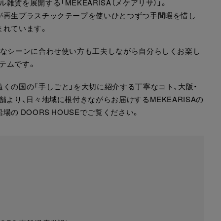
貨を展開する「MEKEARISA（メケアリサ）」。
が再生プラスチックテープを使いひとつずつ手間暇を惜し
まれています。
々なシーンに合わせ使い方も工夫しながら自分らしくお楽し
イテムです。
くの国の「手しごと」を大切に紹介する丁寧なコト、大阪・
より、日々地域に根付きながらお届けするMEKEARISAの
の DOORS HOUSEでご覧ください。