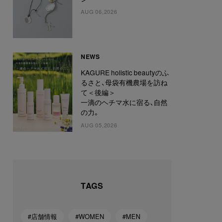
AUG 06,2026
NEWS
KAGURE holistic beautyのふ
るさと、母袋有機農場を訪ね
て＜後編＞
一滴のヘチマ水に宿る、自然
の力。
AUG 05,2026
TAGS
#店舗情報
#WOMEN
#MEN