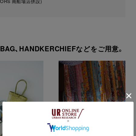
DOORS 南船場店併設)
 BAG、HANDKERCHIEFなどをご用意。