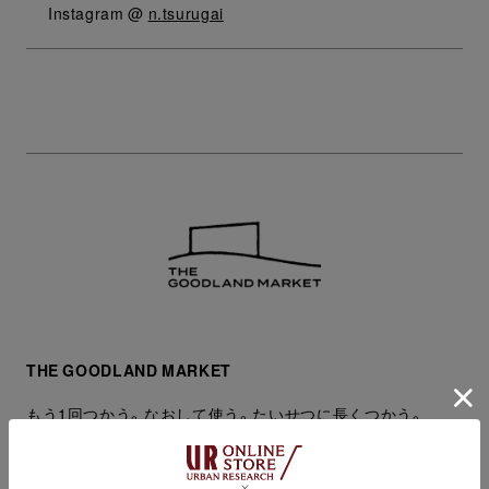
Instagram @
n.tsurugai
THE GOODLAND MARKET
もう1回つかう。なおして使う。たいせつに長くつかう。
環境や人にやさしいアイテムをあなたにも。
「いまのそれではなく、まだ見ぬそれを共創するマーケット」