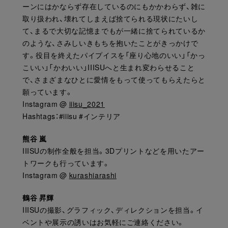
ーンにはかならず存在しているのにもかかわらず、雑に
取り扱われ、壊れてしまえば捨てられる現状にたいし
て、まるで大切な記憶までもが一緒に捨てられているか
のような、さみしいきもちを抱いたことがきっかけで
す。役目を終えたパイプイスを「座り心地のいい」「かっ
こいい」「かわいい」IIISUへと生まれ変わらせること
で、さまざまなひとに愛情をもって使ってもらえたらと
願っています。
Instagram @
iiisu_2021
Hashtags：#iiisu #インテリア
熊谷 嵐
IIISUの制作全般を担当。3Dプリントなどを用いたアー
トワークも行っています。
Instagram @
kurashiarashi
鶴谷 昇輝
IIISUの撮影、グラフィック、ディレクションを担当。イ
ベントや展示の誘いはお気軽にご連絡ください。