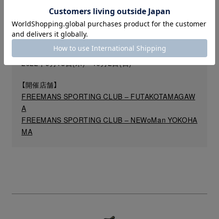
【開催期間】
2022年9月15日(木)〜10月2日(日)
【開催店舗】
FREEMANS SPORTING CLUB – FUTAKOTAMAGAW
A
FREEMANS SPORTING CLUB – NEWoMan YOKOHA
MA