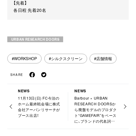
【先着】
各日程 先着20名
URBAN RESEARCH DOORS
#WORKSHOP
#シルクスクリーン
#店舗情報
SHARE
NEWS
NEWS
11月13日(日) FC今治の
Barbour × URBAN
ホーム最終戦会場に株式
RESEARCH DOORSか
会社アーバンリサーチが
ら廃盤モデルのプロダク
ブース出店！
ト“GAMEFAIR”をベース
に、ブランドの代名詞ワ
ックスドコットンを使用
してクラシカルで“今