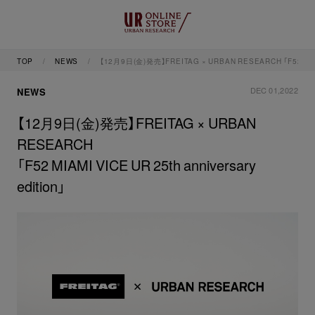
TOP
NEWS
【12月9日(金)発売】FREITAG × URBAN RESEARCH 「F52 MIAMI 
DEC 01,2022
NEWS
【12月9日(金)発売】FREITAG × URBAN
RESEARCH
「F52 MIAMI VICE UR 25th anniversary
edition」