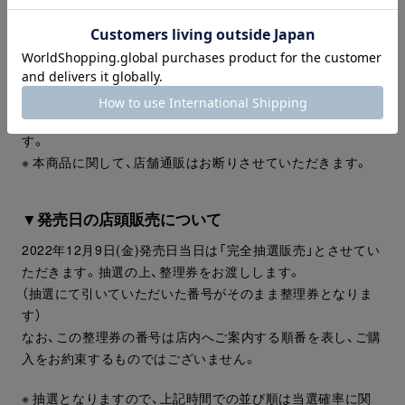
※ ご購入は、お一人様2点のみとさせていただきます
※ オンラインストアでの取り置き/取り寄せサービス「トリお
けーる」はご利用いただけません。
※ お取り置き、お取り寄せはお断りさせていただきます⁡。
※ クーポンなどによるお値引きは対象外とさせていただきま
す。
※ 本商品に関して、店舗通販はお断りさせていただきます。
▼発売日の店頭販売について
2022年12月9日(金)発売日当日は「完全抽選販売」とさせてい
ただきます。抽選の上、整理券をお渡しします。
（抽選にて引いていただいた番号がそのまま整理券となりま
す）
なお、この整理券の番号は店内へご案内する順番を表し、ご購
入をお約束するものではございません。
※ 抽選となりますので、上記時間での並び順は当選確率に関