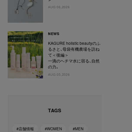
AUG 06,2026
NEWS
KAGURE holistic beautyのふ
るさと、母袋有機農場を訪ね
て＜後編＞
一滴のヘチマ水に宿る、自然
の力。
AUG 05,2026
TAGS
#店舗情報
#WOMEN
#MEN