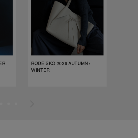
ER
RODE SKO 2026 AUTUMN /
dDdDdD
WINTER