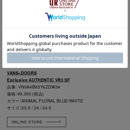
「VR3」のシリーズは、オーガニックコットンを使用したキャ
ンバス地アッパー、バイオ素材のVR3Cush™ フットベッド、
天然ゴム製のVR3Waffle™ が、履き心地の良い快適な1足とな
っています。
ぜひ、初夏の足元を華やかに飾ってみてください。
VANS×DOORS
Exclusive AUTHENTIC VR3 SF
品番： VN0A4BX5Y6ZDW34
価格：¥9,350 (税込)
カラー：ANIMAL FLORAL BLUE/WHITE
サイズ：23.5 / 24 / 24.5
ONLINE STORE