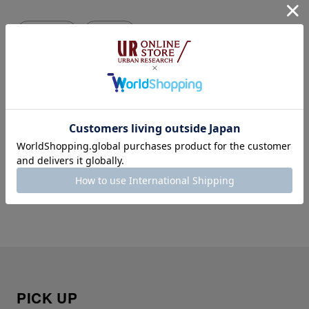
#2023 AW
#展示会
SHARE
NEWS
NEWS
NANGA × URBAN
堀田真由さんを起用した
RESEARCH DOORS
特設ページを公開
2023
MEN'S
AUTUMN/WINTER
EXCLUSIVE MODEL
collection
2023/10/6(fri)
RELEASE
PICK UP