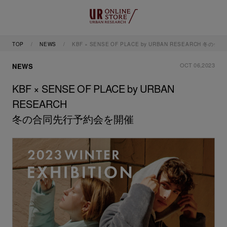
TOP
NEWS
KBF × SENSE OF PLACE by URBAN RESEARCH 冬
OCT 06,2023
NEWS
KBF × SENSE OF PLACE by URBAN
RESEARCH
冬の合同先行予約会を開催