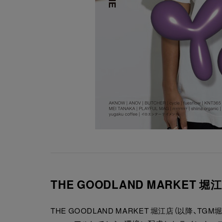
THE GOODLAND MARKE
THE GOODLAND MARKET 堀江店（以降、TGM