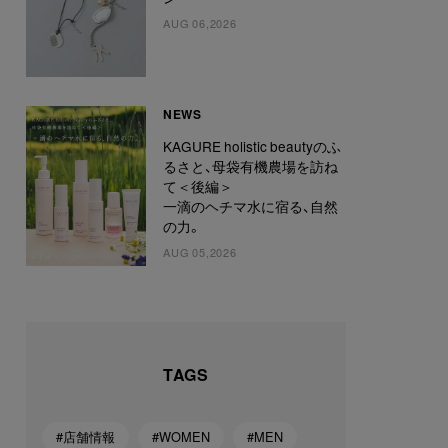
AUG 06,2026
NEWS
KAGURE holistic beautyのふ
るさと、母袋有機農場を訪ね
て＜後編＞
一滴のヘチマ水に宿る、自然
の力。
AUG 05,2026
TAGS
#店舗情報
#WOMEN
#MEN