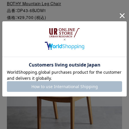
BOTHY Mountain Leg Chair
品番：DP43-6BJDM1
価格：¥29,700 (税込)