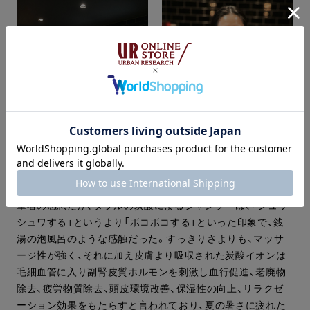
筆者の感想だが、ダブルの炭酸によるシャンプーは、「シュワ
シュワする」というより「ボコボコする」といった印象で、銭
湯の泡風呂のような感触だった。すっきりさよりも、マッサ
ージ性が強く、それに加え皮膚より吸収された炭酸イオンは
毛細血管に入り副腎皮質ホルモンを刺激し血行促進、老廃物
除去、疲労物質除去、頭皮環境改善、保湿性の向上、リラクゼ
ーション効果をもたらすと言われており、夏の暑さに疲れた