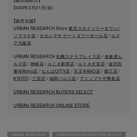
【販売開始日】
2020年2月21日(金)
【販売店舗】
URBAN RESEARCH Store
東京スカイツリータウン・
ソラマチ店
/
タカシマヤ ゲートタワーモール店
/
ルク
ア大阪店
URBAN RESEARCH
札幌ステラプレイス店
/
表参道ヒ
ルズ店
/
神南店
/
ルミネ新宿店
/
ルミネ大宮店
/
金沢百
番街Rinto店
/
なんばCITY店
/
天王寺MIO店
/
堀江店
/
KYOTO
/
三宮店
/
福岡パルコ店
/
アミュプラザ博多店
URBAN RESEARCH BUYERS SELECT
URBAN RESEARCH ONLINE STORE
URBAN RESEARCH
URBAN RESEARCH BUYERS SELECT