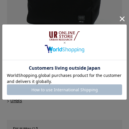
TRAVEL COUTURE by LOWERCASE
コーデュラトート L
Price：¥12,100 (税込)
Color：OFF / NAVY / BLACK
生産国：日本
素材：コーデュラポリエステル
>
URBS