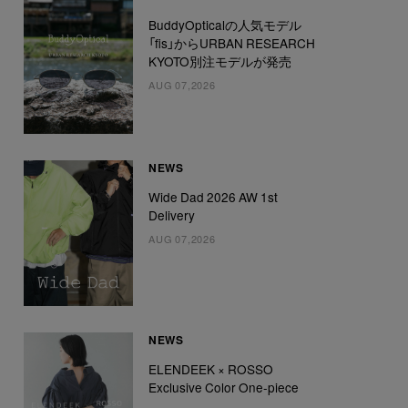
BuddyOpticalの人気モデル
「fis」からURBAN RESEARCH
KYOTO別注モデルが発売
AUG 07,2026
NEWS
Wide Dad 2026 AW 1st
Delivery
AUG 07,2026
NEWS
ELENDEEK × ROSSO
Exclusive Color One-piece