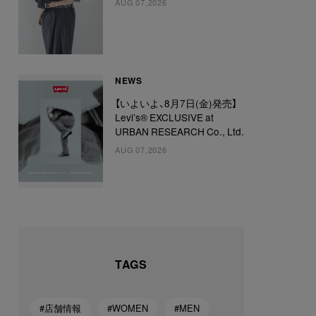
AUG 07,2026
NEWS
【いよいよ、8月7日(金)発売】
Levi’s® EXCLUSIVE at
URBAN RESEARCH Co., Ltd.
AUG 07,2026
TAGS
#店舗情報
#WOMEN
#MEN