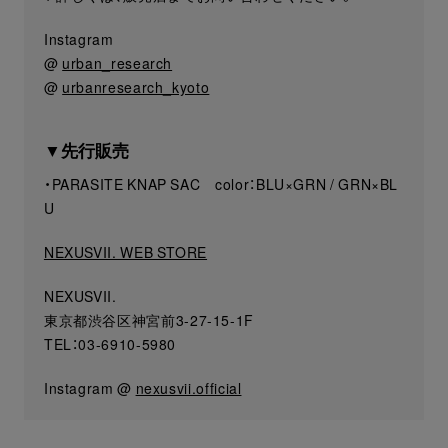
Instagram
@
urban_research
@
urbanresearch_kyoto
▼先行販売
・PARASITE KNAP SAC color：BLU×GRN / GRN×BL
U
NEXUSVII. WEB STORE
NEXUSVII.
東京都渋谷区神宮前3-27-15-1F
TEL：03-6910-5980
Instagram @
nexusvii.official