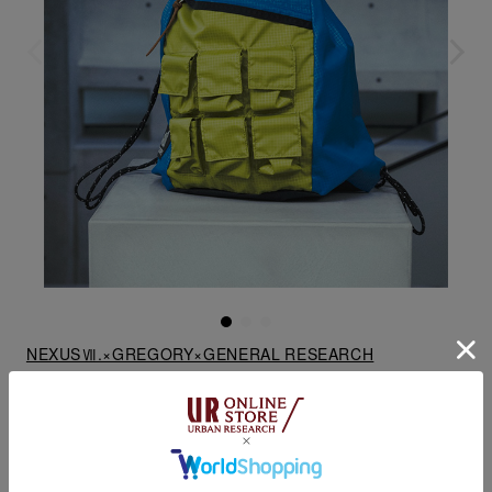
NEXUSⅦ.×GREGORY×GENERAL RESEARCH
PARASITE KNAP SAC
STYLE No : UMA6-NGY-G0B
price：¥16,500 (tax incl.)
color：BLU×GRN / GRN×BLU
発売日：2025年8月15日(金)