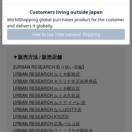
PARASITE KNAP SAC
STYLE No : UMA6-NGY-G0A
price：¥16,500 (tax incl.)
color：YEL×OR / OR×YEL
▼販売方法 / 販売店舗
【URBAN RESEARCH 取り扱い店舗】
URBAN RESEARCH ルミネ新宿店
URBAN RESEARCH キラリナ京王吉祥寺店
URBAN RESEARCH ルミネ横浜店
URBAN RESEARCH ルミネ大宮店
URBAN RESEARCH ルクア イーレ店
URBAN RESEARCH なんばCITY店
URBAN RESEARCH KYOTO
URBAN RESEARCH 広島パルコ店
URBAN RESEARCH アミュプラザ博多店