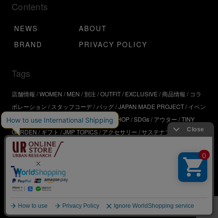
Contents
NEWS
ABOUT
BRAND
PRIVACY POLICY
Tags
店舗情報
WOMEN
MEN
別注
OUTFIT
EXCLUSIVE
商品情報
コラ
ボレーション
スタッフコーデ
バッグ
JAPAN MADE PROJECT
イベン
ト
アウトドア
インタビュー
WORKSHOP
SDGs
アウター
TINY
GARDEN
ギフト
JMP TOPICS
アクセサリー
サステナブル
UR
SDGs
ジュエリー
UR KYOTO
ONLINE STORE
器
コスメ
インテリ
ア
URBS
BRAND
© URBAN RESEARCH Co.,Ltd.All rights Reserved