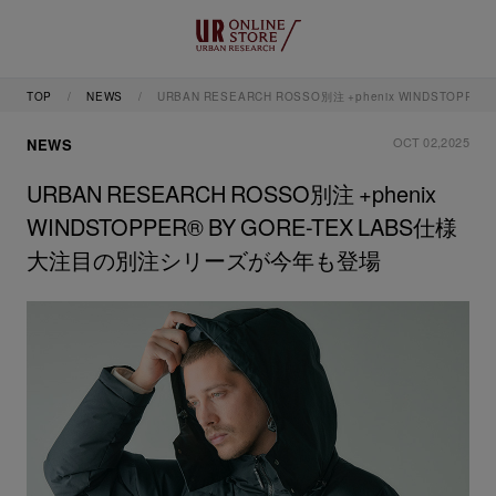
TOP
NEWS
URBAN RESEARCH ROSSO別注 +phenix WINDSTOP
OCT 02,2025
NEWS
URBAN RESEARCH ROSSO別注 +phenix
WINDSTOPPER® BY GORE-TEX LABS仕様
大注目の別注シリーズが今年も登場