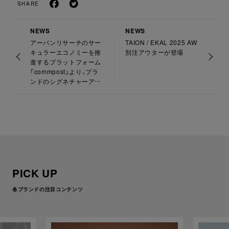
SHARE
NEWS
NEWS
アーバンリサーチのサー
TAION / EKAL 2025 AW
キュラーエコノミーを推
別注アウターが登場
進するプラットフォーム
「commpost」より、ブラ
ンドのシグネチャーアイ
テムである
「MULTIPURPOSE
BAG（マルチパーポスバ
ッグ）」がリニューアル発
売
PICK UP
各ブランドの注目コンテンツ