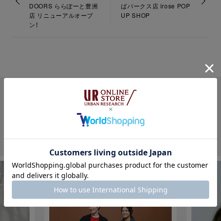
DOORS ららぽーと豊洲
ばパークス店 irose POP
店 リニューアルオープ
UP SHOP
ン！
PICK UP
各ブランドの注目コンテンツ