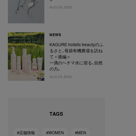
AUG 06,2026
NEWS
KAGURE holistic beautyのふ
るさと、母袋有機農場を訪ね
て＜後編＞
一滴のヘチマ水に宿る、自然
の力。
AUG 05,2026
TAGS
#店舗情報
#WOMEN
#MEN