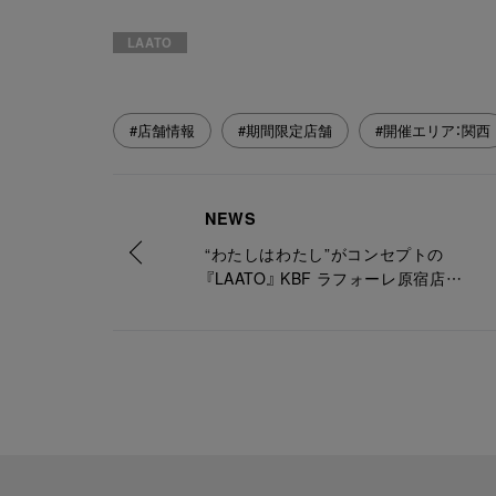
LAATO
#店舗情報
#期間限定店舗
#開催エリア：関西
NEWS
“わたしはわたし”がコンセプトの
『LAATO』 KBF ラフォーレ原宿店
LIMITED STOREをオープン！