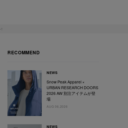
ン！
RECOMMEND
NEWS
Snow Peak Apparel ×
URBAN RESEARCH DOORS
2026 AW 別注アイテムが登
場
AUG 06,2026
NEWS