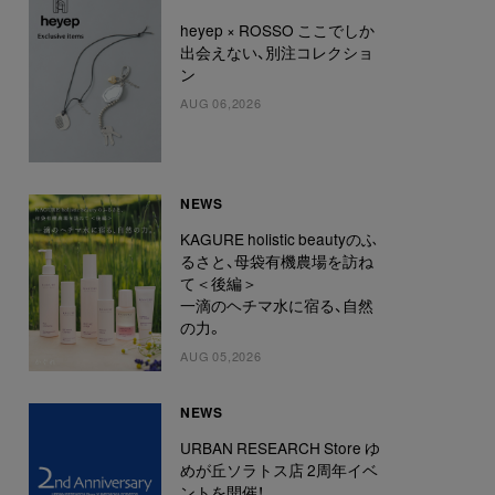
heyep × ROSSO ここでしか
出会えない、別注コレクショ
ン
AUG 06,2026
NEWS
KAGURE holistic beautyのふ
るさと、母袋有機農場を訪ね
て＜後編＞
一滴のヘチマ水に宿る、自然
の力。
AUG 05,2026
NEWS
URBAN RESEARCH Store ゆ
めが丘ソラトス店 2周年イベ
ントを開催！