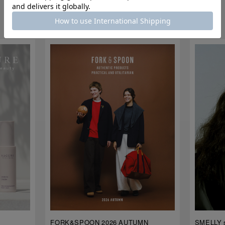
各ブランドの注目コンテンツ
FORK&SPOON 2026 AUTUMN
SMELLY s