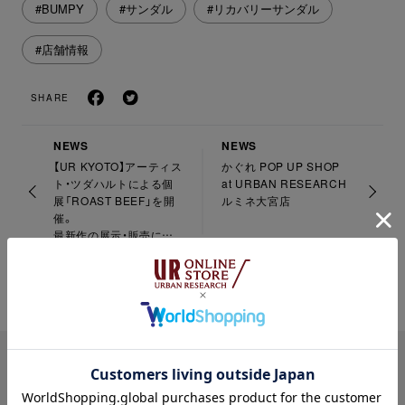
#BUMPY
#サンダル
#リカバリーサンダル
#店舗情報
SHARE
NEWS
NEWS
【UR KYOTO】アーティス
かぐれ POP UP SHOP
ト・ツダハルトによる個
at URBAN RESEARCH
展「ROAST BEEF」を開
ルミネ大宮店
催。
最新作の展示・販売に加
え、京都店限定の別注グ
ッズも登場
PICK UP