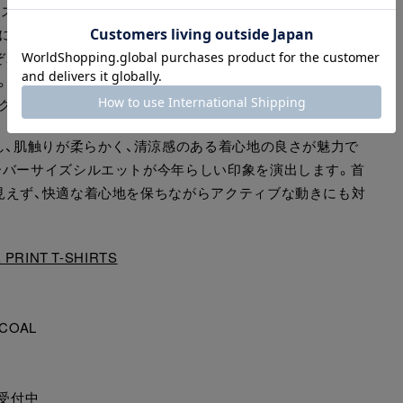
ピスネームのために描かれた未発表のものや、製品デザイン
に落とし込みました。
ぞれのボディカラーに合わせた絶妙な配色が、コーディネー
。
クデザインが目を惹くミニマルな一着です。
し、肌触りが柔らかく、清涼感のある着心地の良さが魅力で
ーバーサイズシルエットが今年らしい印象を演出します。首
見えず、快適な着心地を保ちながらアクティブな動きにも対
 PRINT T-SHIRTS
RCOAL
受付中