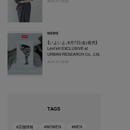
AUG 07,2026
NEWS
【いよいよ、8月7日(金)発売】
Levi’s® EXCLUSIVE at
URBAN RESEARCH Co., Ltd.
AUG 07,2026
TAGS
#店舗情報
#WOMEN
#MEN