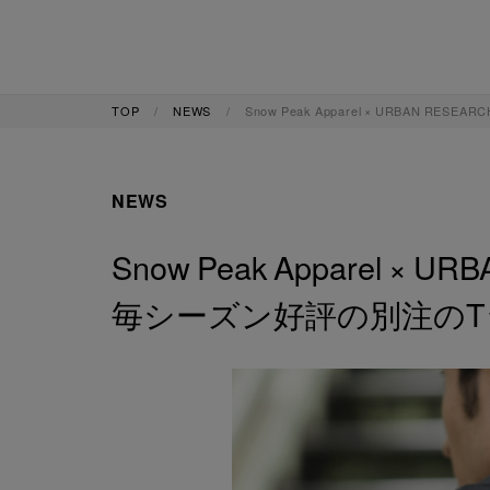
TOP
NEWS
Snow Peak Apparel × URBAN 
NEWS
Snow Peak Apparel × U
毎シーズン好評の別注の