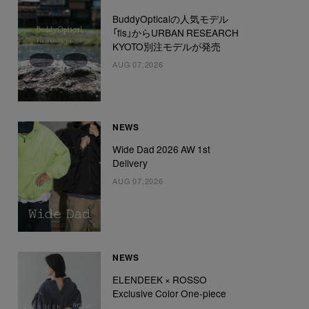
BuddyOpticalの人気モデル
「fis」からURBAN RESEARCH
KYOTO別注モデルが発売
AUG 07,2026
NEWS
Wide Dad 2026 AW 1st
Delivery
AUG 07,2026
NEWS
ELENDEEK × ROSSO
Exclusive Color One-piece