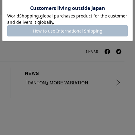
SHARE
NEWS
「DANTON」 MORE VARIATION