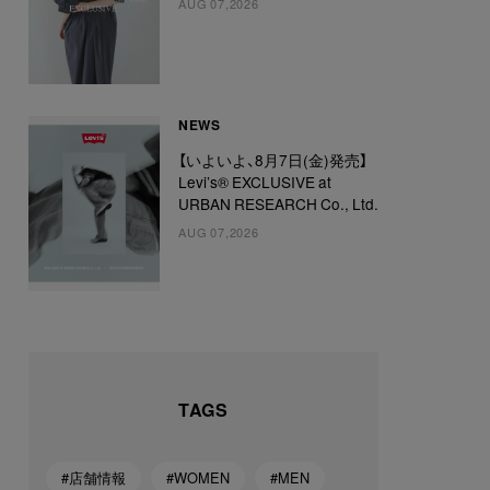
AUG 07,2026
NEWS
【いよいよ、8月7日(金)発売】
Levi’s® EXCLUSIVE at
URBAN RESEARCH Co., Ltd.
AUG 07,2026
TAGS
#店舗情報
#WOMEN
#MEN