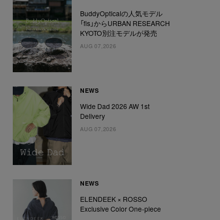
BuddyOpticalの人気モデル
「fis」からURBAN RESEARCH
KYOTO別注モデルが発売
AUG 07,2026
NEWS
Wide Dad 2026 AW 1st
Delivery
AUG 07,2026
NEWS
ELENDEEK × ROSSO
Exclusive Color One-piece