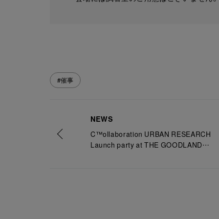
#催事
NEWS
C™ollaboration URBAN RESEARCH
Launch party at THE GOODLAND
MARKET HORIE
ミャクミャク SOFT TOY、CHARMの
先行予約販売について