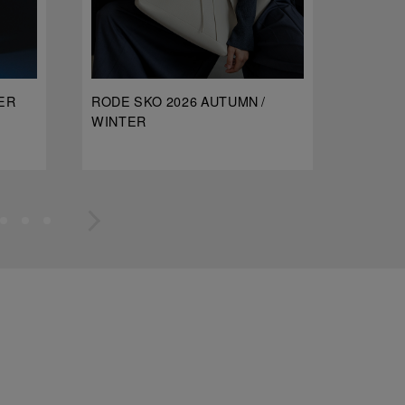
ER
RODE SKO 2026 AUTUMN /
dDdDdD
WINTER