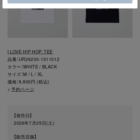
I LOVE HIP HOP. TEE
品番：UR26230-1011012
カラー：WHITE / BLACK
サイズ：M / L / XL
価格：8,800円 (税込)
>
予約ページ
【発売日】
2026年7月25日(土)
【販売店舗】