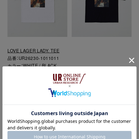
LOVE LAGER LADY. TEE
品番：UR26230-1011011
カラー：WHITE / BLACK
サイズ：M / L / XL
価格：8,800円 (税込)
>
予約ページ