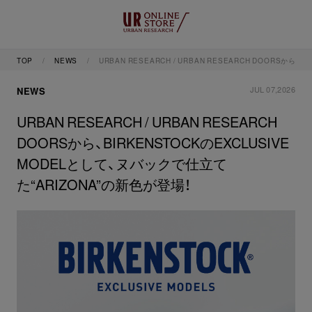
TOP
NEWS
URBAN RESEARCH / URBAN RESEARCH DOORSから
JUL 07,2026
NEWS
URBAN RESEARCH / URBAN RESEARCH
DOORSから、BIRKENSTOCKのEXCLUSIVE
MODELとして、ヌバックで仕立て
た“ARIZONA”の新色が登場！