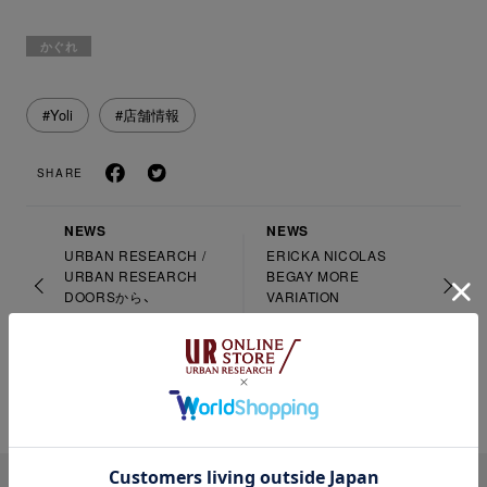
かぐれ
#Yoli
#店舗情報
SHARE
NEWS
NEWS
URBAN RESEARCH /
ERICKA NICOLAS
URBAN RESEARCH
BEGAY MORE
DOORSから、
VARIATION
BIRKENSTOCKの
EXCLUSIVE MODELと
して、ヌバックで仕立て
た“ARIZONA”の新色が登
場！