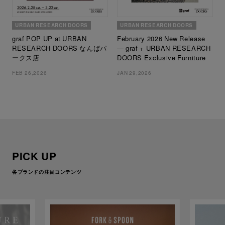
URBAN RESEARCH DOORS
URBAN RESEARCH DOORS
graf POP UP at URBAN
February 2026 New Release
RESEARCH DOORS なんばパ
— graf + URBAN RESEARCH
ークス店
DOORS Exclusive Furniture
FEB 26,2026
JAN 29,2026
PICK UP
各ブランドの注目コンテンツ