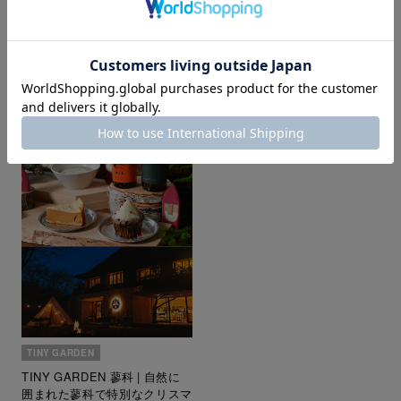
ホリデーシーズンにぴったりの
NOV 28,2024
フレグランスブランドPOP UP
SHOPを開催
DEC 06,2024
TINY GARDEN
TINY GARDEN 蓼科 | 自然に
囲まれた蓼科で特別なクリスマ