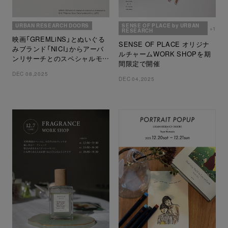
URBAN RESEARCH DOORS
SENSE OF PLACE by URBAN
+1
RESEARCH
映画「GREMLiNS」とぬいぐる
SENSE OF PLACE オリジナ
みブランド「NICI」からアーバ
ルチャームWORK SHOPを期
ンリサーチとのスペシャルモデ
間限定で開催
ルを発売
DEC 08,2025
DEC 04,2025