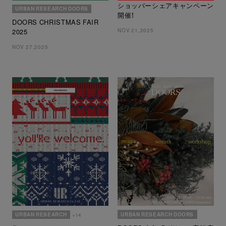
ショッパーシェアキャンペーン
URBAN RESEARCH DOORS
開催！
DOORS CHRISTMAS FAIR
NOV 21,2025
2025
NOV 27,2025
URBAN RESEARCH DOORS
URBAN RESEARCH
+14