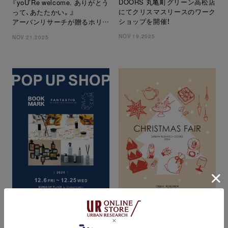
DOORS 丸亀町グリーン高松店
『yoU’Re welcome. ありがとう
にてクリスマスリースのワーク
って、あたたかい。』
ショップを開催！
アーバンリサーチが贈るホリデ
ーキャンペーンが11月21日(金)
NOV 19,2025
NOV 21,2025
からスタート
SENSE OF PLACE by URBAN
URBAN RESEARCH DOORS
RESEARCH
CHRISTMAS FAIR 2024
ギフトにもおすすめ！