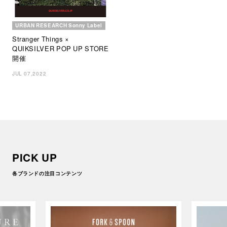
URBAN RESEARCH Sonny Label
Stranger Things ×
QUIKSILVER POP UP STORE
開催
JUL 07,2022
PICK UP
各ブランドの注目コンテンツ