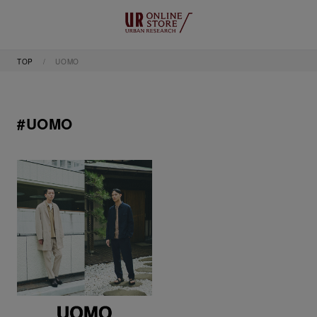
TOP
UOMO
#UOMO