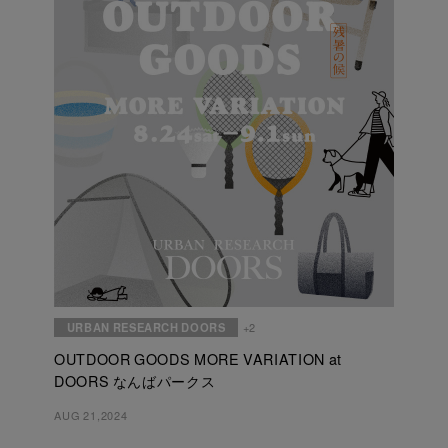
URBAN RESEARCH DOORS
+2
OUTDOOR GOODS MORE VARIATION at
DOORS なんばパークス
AUG 21,2024