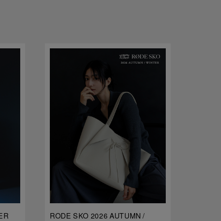
ER
RODE SKO 2026 AUTUMN /
dDdDdD