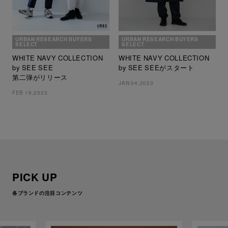
URBAN RESEARCH BUYERS
URBAN RESEARCH BUYERS
SELECT
SELECT
WHITE NAVY COLLECTION
WHITE NAVY COLLECTION
by SEE SEE
by SEE SEEがスタート
第二弾がリリース
JAN 04,2023
FEB 19,2023
PICK UP
各ブランドの注目コンテンツ