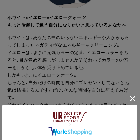
ホワイト×イエロー×イエロークォーツ
もっと活躍して違う自分になりたいと思っているあなたへ
ホワイトは、あなたの中のいらないエネルギーや人からもら
ってしまったネガティヴなエネルギーをクリーニング。
イエローは、まさに元気カラーの定番。イエローカラーをみ
ると、目が覚める感じがしませんか？ それってカラーのパワ
ーを目からも、体が受け止めている証。
しかも、そこにイエロークオーツ。
ちゃんと、自分だけの時間を自分にプレゼントしてないと元
気は枯渇するんです。ぜひ、そんな時間を自分に与えてあげ
て。
それがイエロークオーツさんからのあなたへのラブメッセー
ジ。もっと自分の可能性にトライしたい、そんなやる気もア
ップ。
このお財布とともに、さらに、元気アップ。キャリアアップへ
のステップを踏んでみて。