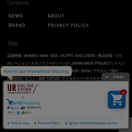
Contents
NEWS
ABOUT
BRAND
PRIVACY POLICY
Tags
店舗情報
WOMEN
MEN
別注
OUTFIT
EXCLUSIVE
商品情報
コラ
ボレーション
スタッフコーデ
バッグ
JAPAN MADE PROJECT
イベン
ト
アウトドア
インタビュー
WORKSHOP
SDGs
アウター
TINY
GARDEN
ギフト
JMP TOPICS
アクセサリー
サステナブル
UR
SDGs
ジュエリー
UR KYOTO
ONLINE STORE
器
コスメ
インテリ
ア
URBS
BRAND
© URBAN RESEARCH Co.,Ltd.All rights Reserved