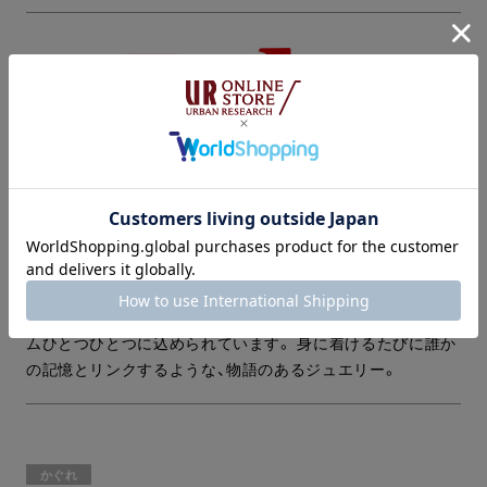
ブリストル生まれ 16 歳の女の子 ポリー（Poly）の心に映った
景色や出来事、 秘密の思い出をチャームに閉じ込めたジュエ
リーブランドです。 曇り空の午後、 友達と笑った放課後、 誰
にも言えない失恋、 聴き飽きたカセットテープ 履き慣れたス
ニーカー 彼女だけの「好き」や「嫌い」 様々な情景が、チャー
ムひとつひとつに込められています。 身に着けるたびに誰か
の記憶とリンクするような、物語のあるジュエリー。
かぐれ