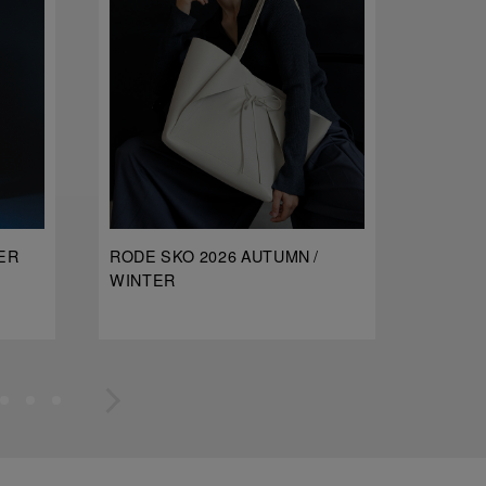
ER
RODE SKO 2026 AUTUMN /
dDdDdD
WINTER