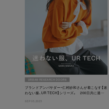
URBAN RESEARCH DOORS
ブランドアンバサダー・仁村紗和さんが着こなす【迷
わない服、UR TECH】シリーズ。 200日共に過ご
せるニットシリーズと悩む声を参考に完成した”完
SEP 05,2025
声”BOTTOMを着用した【もう、迷わない】スペシャ
ルサイトが公開！