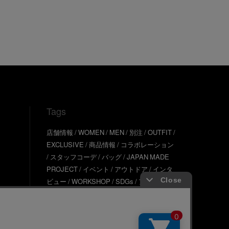
Tags
店舗情報
WOMEN
MEN
別注
OUTFIT
EXCLUSIVE
商品情報
コラボレーション
スタッフコーデ
バッグ
JAPAN MADE
PROJECT
イベント
アウトドア
インタ
ビュー
WORKSHOP
SDGs
アウター
TINY GARDEN
ギフト
JMP TOPICS
ア
クセサリー
サステナブル
UR SDGs
ジュ
エリー
UR KYOTO
ONLINE STORE
器