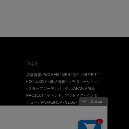
Tags
店舗情報
WOMEN
MEN
別注
OUTFIT
EXCLUSIVE
商品情報
コラボレーション
スタッフコーデ
バッグ
JAPAN MADE
PROJECT
イベント
アウトドア
インタ
ビュー
WORKSHOP
SDGs
アウター
TINY GARDEN
ギフト
JMP TOPICS
ア
クセサリー
サステナブル
UR SDGs
ジュ
エリー
UR KYOTO
ONLINE STORE
器