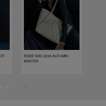
ER
RODE SKO 2026 AUTUMN /
dDdDdD
WINTER