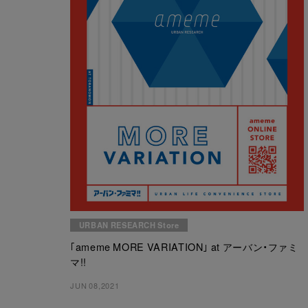
URBAN RESEARCH Store
｢ameme MORE VARIATION｣ at アーバン・ファミ
マ!!
JUN 08,2021