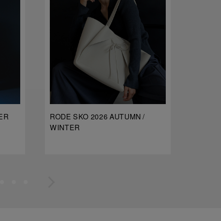
ER
RODE SKO 2026 AUTUMN /
dDdDdD
WINTER