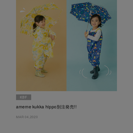
KBF
ameme kukka hippo別注発売!!
MAR 04,2020