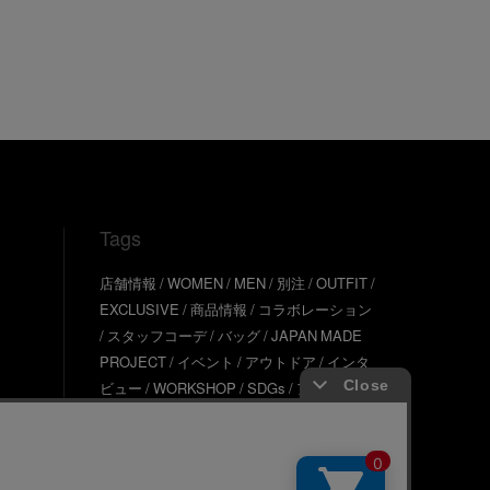
Tags
店舗情報
WOMEN
MEN
別注
OUTFIT
EXCLUSIVE
商品情報
コラボレーション
スタッフコーデ
バッグ
JAPAN MADE
PROJECT
イベント
アウトドア
インタ
ビュー
WORKSHOP
SDGs
アウター
TINY GARDEN
ギフト
JMP TOPICS
ア
クセサリー
サステナブル
UR SDGs
ジュ
エリー
UR KYOTO
ONLINE STORE
器