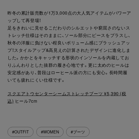
昨冬の累計販売数が1万3,000点の大人気アイテムがパワーア
ップして再登場！
足をきれいに見せるこだわりのシルエットや窮屈さのないス
トレッチ仕様はそのままに、ソール部分にピースをプラスし、
秋冬の洋服に負けない程良いボリューム感にブラッシュアッ
プ！スタイルアップ&高見えの計算されたデザインに進化しま
した。かかとをキャッチする形状のインソールを内蔵してお
りふんわりとした抜群の履き心地です。更に太めのヒールは
安定感があり、普段はローヒール派の方にも安心。長時間履
いても疲れにくい仕様です。
スクエアトウセンターシームストレッチブーツ ¥5,390 (税
込)
ヒール7cm
#OUTFIT
#WOMEN
#ブーツ